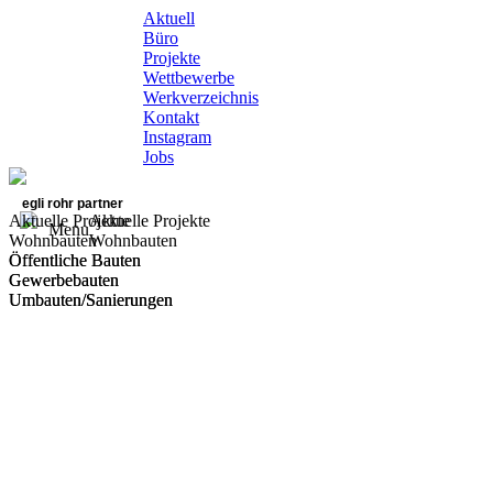
Aktuell
Büro
Projekte
Wettbewerbe
Werkverzeichnis
Kontakt
Instagram
Jobs
egli rohr partner
Aktuelle Projekte
Aktuelle Projekte
Menu
Wohnbauten
Wohnbauten
Öffentliche Bauten
Öffentliche Bauten
Gewerbebauten
Gewerbebauten
Umbauten/Sanierungen
Umbauten/Sanierungen