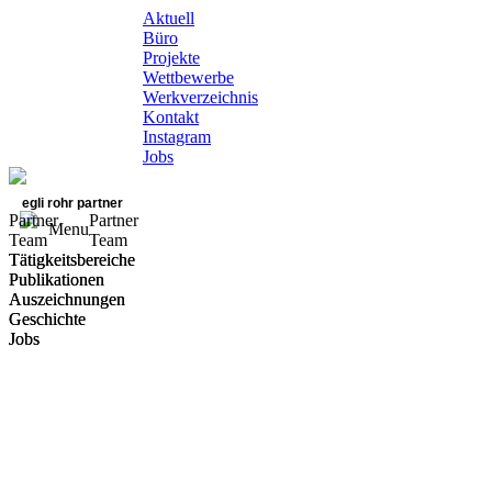
Aktuell
Büro
Projekte
Wettbewerbe
Werkverzeichnis
Kontakt
Instagram
Jobs
egli rohr partner
Partner
Partner
Menu
Team
Team
Tätigkeitsbereiche
Tätigkeitsbereiche
Publikationen
Publikationen
Auszeichnungen
Auszeichnungen
Geschichte
Geschichte
Jobs
Jobs