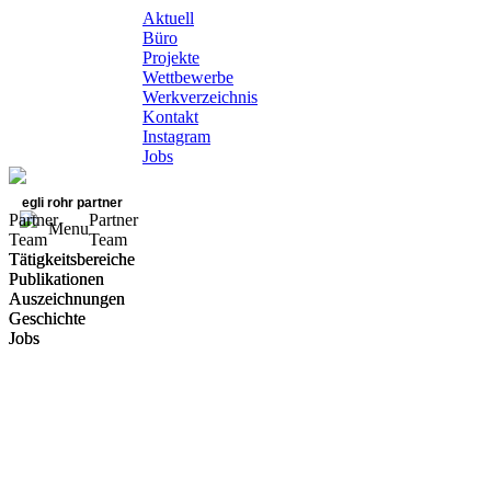
Aktuell
Büro
Projekte
Wettbewerbe
Werkverzeichnis
Kontakt
Instagram
Jobs
egli rohr partner
Partner
Partner
Menu
Team
Team
Tätigkeitsbereiche
Tätigkeitsbereiche
Publikationen
Publikationen
Auszeichnungen
Auszeichnungen
Geschichte
Geschichte
Jobs
Jobs