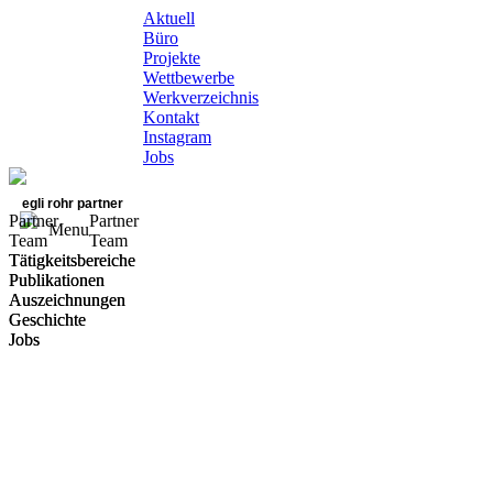
Aktuell
Büro
Projekte
Wettbewerbe
Werkverzeichnis
Kontakt
Instagram
Jobs
egli rohr partner
Partner
Partner
Menu
Team
Team
Tätigkeitsbereiche
Tätigkeitsbereiche
Publikationen
Publikationen
Auszeichnungen
Auszeichnungen
Geschichte
Geschichte
Jobs
Jobs