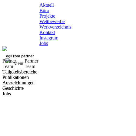
Aktuell
Büro
Projekte
Wettbewerbe
Werkverzeichnis
Kontakt
Instagram
Jobs
egli rohr partner
Partner
Partner
Menu
Team
Team
Tätigkeitsbereiche
Tätigkeitsbereiche
Publikationen
Publikationen
Auszeichnungen
Auszeichnungen
Geschichte
Geschichte
Jobs
Jobs