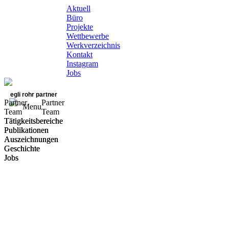
Aktuell
Büro
Projekte
Wettbewerbe
Werkverzeichnis
Kontakt
Instagram
Jobs
egli rohr partner
Partner
Partner
Menu
Team
Team
Tätigkeitsbereiche
Tätigkeitsbereiche
Publikationen
Publikationen
Auszeichnungen
Auszeichnungen
Geschichte
Geschichte
Jobs
Jobs