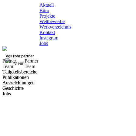
Aktuell
Büro
Projekte
Wettbewerbe
Werkverzeichnis
Kontakt
Instagram
Jobs
egli rohr partner
Partner
Partner
Menu
Team
Team
Tätigkeitsbereiche
Tätigkeitsbereiche
Publikationen
Publikationen
Auszeichnungen
Auszeichnungen
Geschichte
Geschichte
Jobs
Jobs