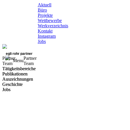
Aktuell
Büro
Projekte
Wettbewerbe
Werkverzeichnis
Kontakt
Instagram
Jobs
egli rohr partner
Partner
Partner
Menu
Team
Team
Tätigkeitsbereiche
Tätigkeitsbereiche
Publikationen
Publikationen
Auszeichnungen
Auszeichnungen
Geschichte
Geschichte
Jobs
Jobs