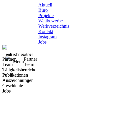
Aktuell
Büro
Projekte
Wettbewerbe
Werkverzeichnis
Kontakt
Instagram
Jobs
egli rohr partner
Partner
Partner
Menu
Team
Team
Tätigkeitsbereiche
Tätigkeitsbereiche
Publikationen
Publikationen
Auszeichnungen
Auszeichnungen
Geschichte
Geschichte
Jobs
Jobs