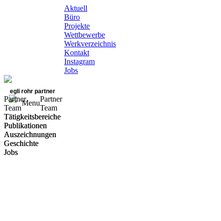
Aktuell
Büro
Projekte
Wettbewerbe
Werkverzeichnis
Kontakt
Instagram
Jobs
egli rohr partner
Partner
Partner
Menu
Team
Team
Tätigkeitsbereiche
Tätigkeitsbereiche
Publikationen
Publikationen
Auszeichnungen
Auszeichnungen
Geschichte
Geschichte
Jobs
Jobs