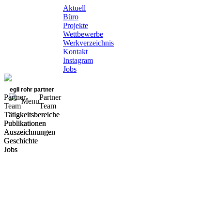
Aktuell
Büro
Projekte
Wettbewerbe
Werkverzeichnis
Kontakt
Instagram
Jobs
egli rohr partner
Partner
Partner
Menu
Team
Team
Tätigkeitsbereiche
Tätigkeitsbereiche
Publikationen
Publikationen
Auszeichnungen
Auszeichnungen
Geschichte
Geschichte
Jobs
Jobs