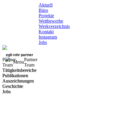
Aktuell
Büro
Projekte
Wettbewerbe
Werkverzeichnis
Kontakt
Instagram
Jobs
egli rohr partner
Partner
Partner
Menu
Team
Team
Tätigkeitsbereiche
Tätigkeitsbereiche
Publikationen
Publikationen
Auszeichnungen
Auszeichnungen
Geschichte
Geschichte
Jobs
Jobs