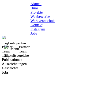
Aktuell
Büro
Projekte
Wettbewerbe
Werkverzeichnis
Kontakt
Instagram
Jobs
egli rohr partner
Partner
Partner
Menu
Team
Team
Tätigkeitsbereiche
Tätigkeitsbereiche
Publikationen
Publikationen
Auszeichnungen
Auszeichnungen
Geschichte
Geschichte
Jobs
Jobs