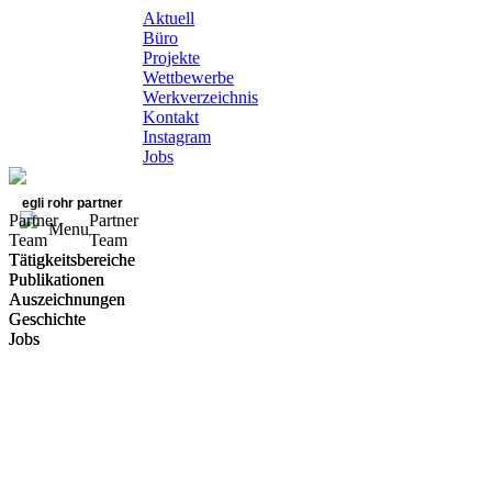
Aktuell
Büro
Projekte
Wettbewerbe
Werkverzeichnis
Kontakt
Instagram
Jobs
egli rohr partner
Partner
Partner
Menu
Team
Team
Tätigkeitsbereiche
Tätigkeitsbereiche
Publikationen
Publikationen
Auszeichnungen
Auszeichnungen
Geschichte
Geschichte
Jobs
Jobs