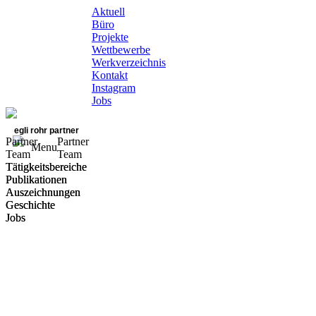
Aktuell
Büro
Projekte
Wettbewerbe
Werkverzeichnis
Kontakt
Instagram
Jobs
egli rohr partner
Partner
Partner
Menu
Team
Team
Tätigkeitsbereiche
Tätigkeitsbereiche
Publikationen
Publikationen
Auszeichnungen
Auszeichnungen
Geschichte
Geschichte
Jobs
Jobs