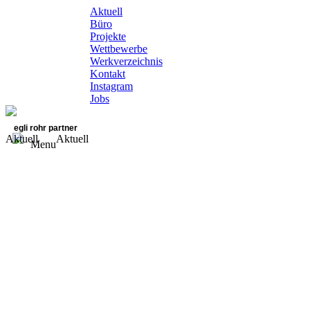
Aktuell
Büro
Projekte
Wettbewerbe
Werkverzeichnis
Kontakt
Instagram
Jobs
egli rohr partner
Aktuell
Aktuell
Menu