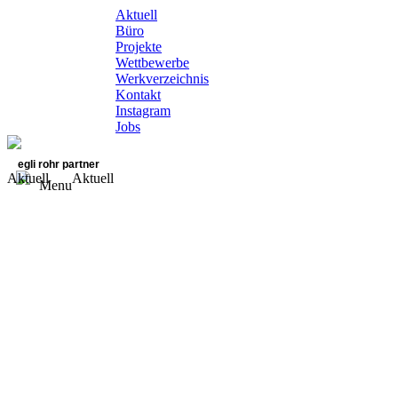
Aktuell
Büro
Projekte
Wettbewerbe
Werkverzeichnis
Kontakt
Instagram
Jobs
egli rohr partner
Aktuell
Aktuell
Menu