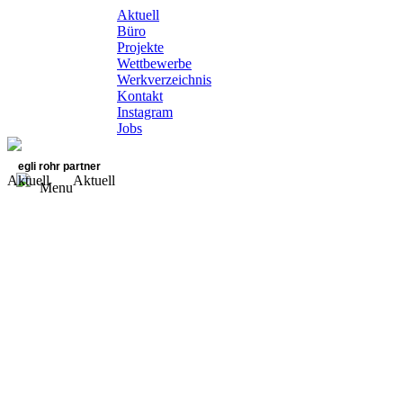
Aktuell
Büro
Projekte
Wettbewerbe
Werkverzeichnis
Kontakt
Instagram
Jobs
egli rohr partner
Aktuell
Aktuell
Menu