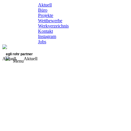
Aktuell
Büro
Projekte
Wettbewerbe
Werkverzeichnis
Kontakt
Instagram
Jobs
egli rohr partner
Aktuell
Aktuell
Menu