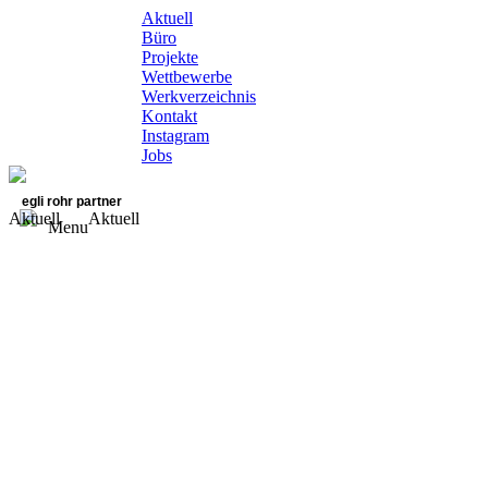
Aktuell
Büro
Projekte
Wettbewerbe
Werkverzeichnis
Kontakt
Instagram
Jobs
egli rohr partner
Aktuell
Aktuell
Menu