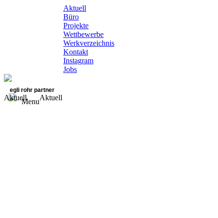
Aktuell
Büro
Projekte
Wettbewerbe
Werkverzeichnis
Kontakt
Instagram
Jobs
egli rohr partner
Aktuell
Aktuell
Menu