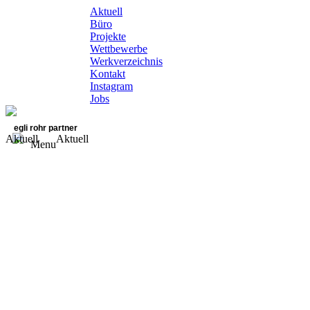
Aktuell
Büro
Projekte
Wettbewerbe
Werkverzeichnis
Kontakt
Instagram
Jobs
egli rohr partner
Aktuell
Aktuell
Menu