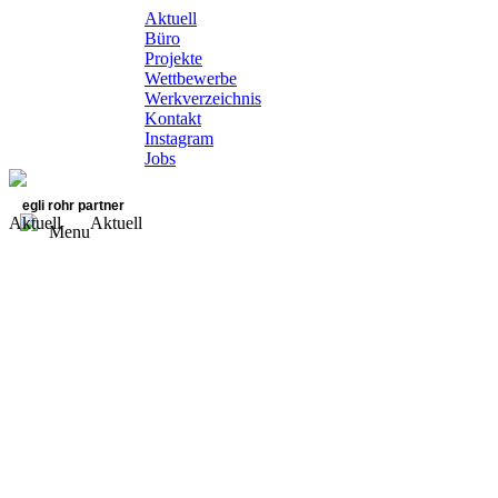
Aktuell
Büro
Projekte
Wettbewerbe
Werkverzeichnis
Kontakt
Instagram
Jobs
egli rohr partner
Aktuell
Aktuell
Menu