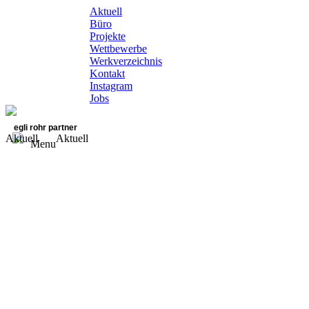
Aktuell
Büro
Projekte
Wettbewerbe
Werkverzeichnis
Kontakt
Instagram
Jobs
egli rohr partner
Aktuell
Aktuell
Menu