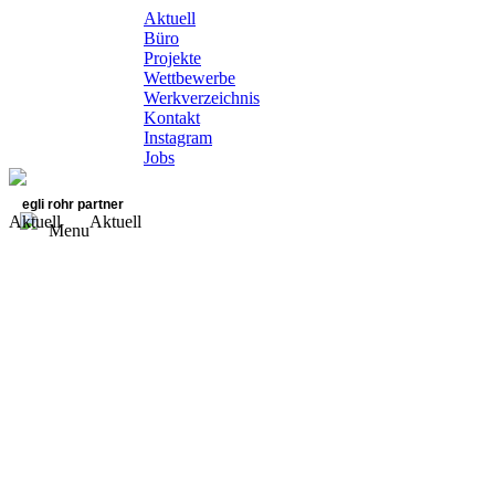
Aktuell
Büro
Projekte
Wettbewerbe
Werkverzeichnis
Kontakt
Instagram
Jobs
egli rohr partner
Aktuell
Aktuell
Menu