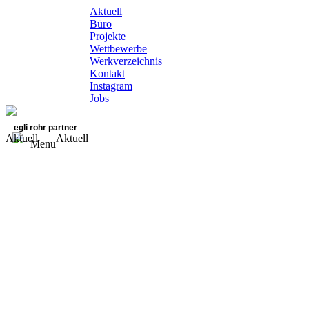
Aktuell
Büro
Projekte
Wettbewerbe
Werkverzeichnis
Kontakt
Instagram
Jobs
egli rohr partner
Aktuell
Aktuell
Menu