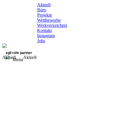
Aktuell
Büro
Projekte
Wettbewerbe
Werkverzeichnis
Kontakt
Instagram
Jobs
egli rohr partner
Aktuell
Aktuell
Menu