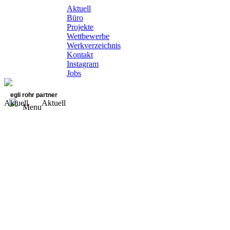
Aktuell
Büro
Projekte
Wettbewerbe
Werkverzeichnis
Kontakt
Instagram
Jobs
egli rohr partner
Aktuell
Aktuell
Menu