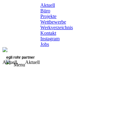
Aktuell
Büro
Projekte
Wettbewerbe
Werkverzeichnis
Kontakt
Instagram
Jobs
egli rohr partner
Aktuell
Aktuell
Menu