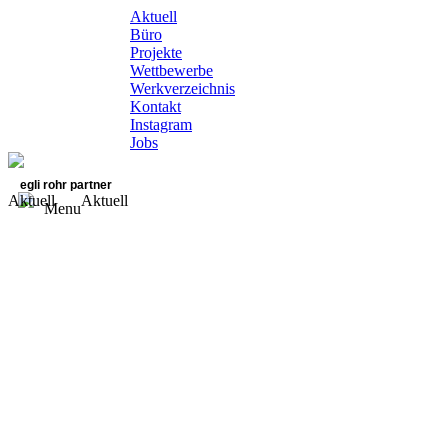
Aktuell
Büro
Projekte
Wettbewerbe
Werkverzeichnis
Kontakt
Instagram
Jobs
egli rohr partner
Aktuell
Aktuell
Menu