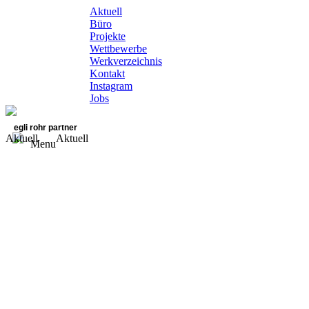
Aktuell
Büro
Projekte
Wettbewerbe
Werkverzeichnis
Kontakt
Instagram
Jobs
egli rohr partner
Aktuell
Aktuell
Menu