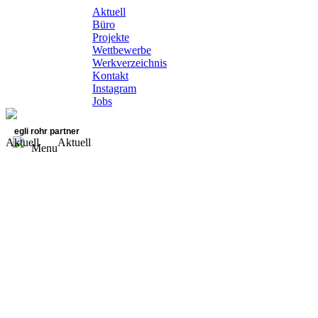
Aktuell
Büro
Projekte
Wettbewerbe
Werkverzeichnis
Kontakt
Instagram
Jobs
egli rohr partner
Aktuell
Aktuell
Menu