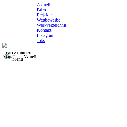
Aktuell
Büro
Projekte
Wettbewerbe
Werkverzeichnis
Kontakt
Instagram
Jobs
egli rohr partner
Aktuell
Aktuell
Menu