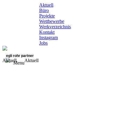
Aktuell
Büro
Projekte
Wettbewerbe
Werkverzeichnis
Kontakt
Instagram
Jobs
egli rohr partner
Aktuell
Aktuell
Menu