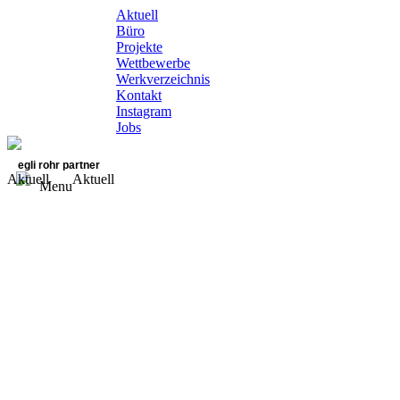
Aktuell
Büro
Projekte
Wettbewerbe
Werkverzeichnis
Kontakt
Instagram
Jobs
egli rohr partner
Aktuell
Aktuell
Menu