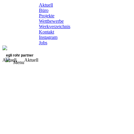
Aktuell
Büro
Projekte
Wettbewerbe
Werkverzeichnis
Kontakt
Instagram
Jobs
egli rohr partner
Aktuell
Aktuell
Menu